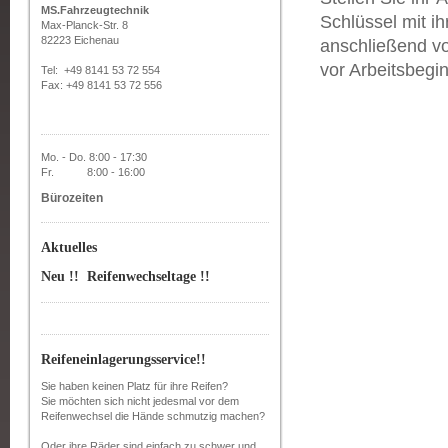
MS.Fahrzeugtechnik
Schlüssel mit i
Max-Planck-Str. 8
82223 Eichenau
anschließend vo
vor Arbeitsbegi
Tel: +49 8141 53 72 554
Fax: +49 8141 53 72 556
Mo. - Do. 8:00 - 17:30
Fr. 8:00 - 16:00
Bürozeiten
Aktuelles
Neu !! Reifenwechseltage !!
Reifeneinlagerungsservice!!
Sie haben keinen Platz für ihre Reifen?
Sie möchten sich nicht jedesmal vor dem
Reifenwechsel die Hände schmutzig machen?
Oder ihre Räder sind einfach zu schwer und