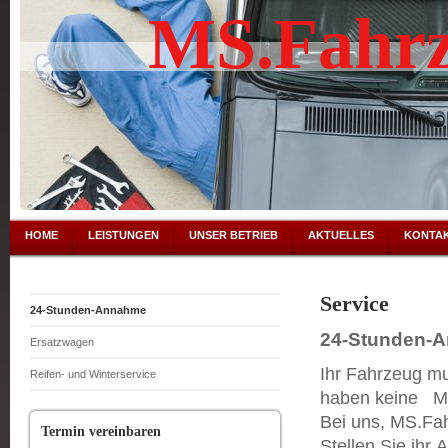
MS.Fahrz
HOME
LEISTUNGEN
UNSER BETRIEB
AKTUELLES
KONTA
Service
24-Stunden-Annahme
24-Stunden-
Ersatzwagen
Ihr Fahrzeug mu
Reifen- und Winterservice
haben keine Mö
Bei uns, MS.Fa
Termin vereinbaren
Stellen Sie ihr